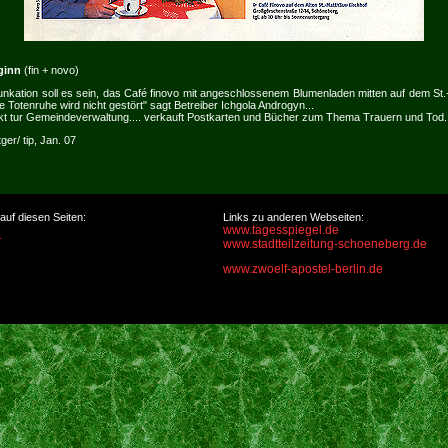
ginn
(fin + novo)
nkation soll es sein, das Café finovo mit angeschlossenem Blumenladen mitten auf dem St.
e Totenruhe wird nicht gestört" sagt Betreiber Ichgola Androgyn...
takt tur Gemeindeverwaltung.... verkauft Postkarten und Bücher zum Thema Trauern und Tod.
ger/ tip, Jan. 07
uf diesen Seiten:
Links zu anderen Webseiten:
www.tagesspiegel.de
r
www.stadtteilzeitung-schoeneberg.de
www.zwoelf-apostel-berlin.de