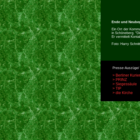
Ende und Neube
Ein Ort der Kommu
in Schöneberg. "Di
Er vermittelt Kon
Foto: Harry Schnitt
Presse-Auszüge/ a
> Berliner Kurie
> PRINZ
> Siegessäule
> TIP
> die Kirche